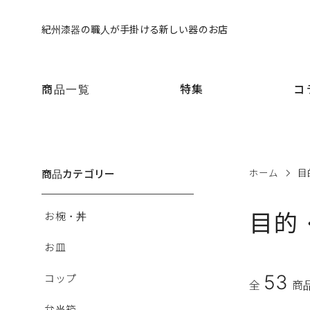
紀州漆器の職人が手掛ける新しい器のお店
商品一覧
特集
コ
商品カテゴリー
ホーム
目
目的
お椀・丼
お皿
53
コップ
全
商
弁当箱