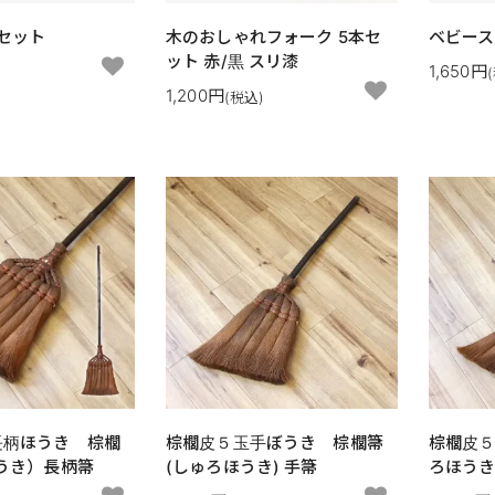
 セット
木のおしゃれフォーク 5本セ
ベビース
ット 赤/黒 スリ漆
1,650円
)
1,200円
(税込)
長柄ほうき 棕櫚
棕櫚皮５玉手ぼうき 棕櫚箒
棕櫚皮５
うき）長柄箒
(しゅろほうき) 手箒
ろほうき