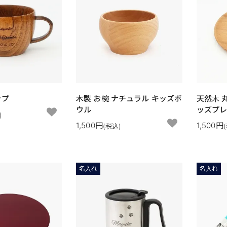
ップ
木製 お椀 ナチュラル キッズボ
天然木 丸
ウル
ッズプ
)
1,500円
1,500円
(税込)
名入れ
名入れ