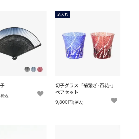
名入れ
扇子
切子グラス「菊繋ぎ-百花-」
ペアセット
(税込)
9,800円
(税込)