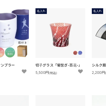
名入れ
名入れ
タンブラー
切子グラス「菊繋ぎ-百花-」
シルク
5,500円
2,200円
)
(税込)