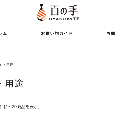
ラム
お買い物ガイド
お問
的・用途
・用途
品
［1～20商品を表示］