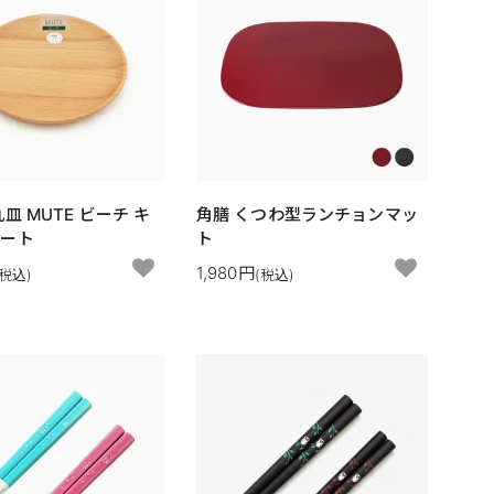
皿 MUTE ビーチ キ
角膳 くつわ型ランチョンマッ
レート
ト
1,980円
(税込)
(税込)