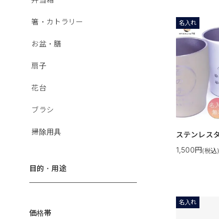
箸・カトラリー
名入れ
お盆・膳
扇子
花台
ブラシ
掃除用具
ステンレス
1,500円
(税込
目的・用途
名入れ
価格帯