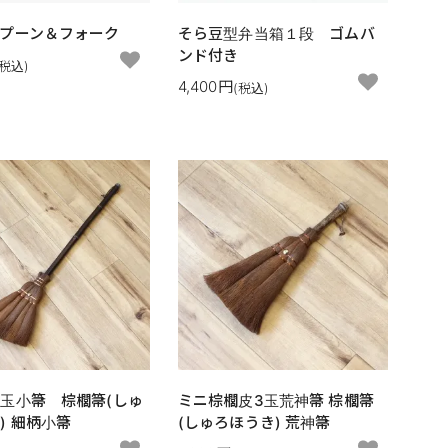
プーン＆フォーク
そら豆型弁当箱１段 ゴムバ
ンド付き
(税込)
4,400円
(税込)
玉小箒 棕櫚箒(しゅ
ミニ棕櫚皮3玉荒神箒 棕櫚箒
) 細柄小箒
(しゅろほうき) 荒神箒