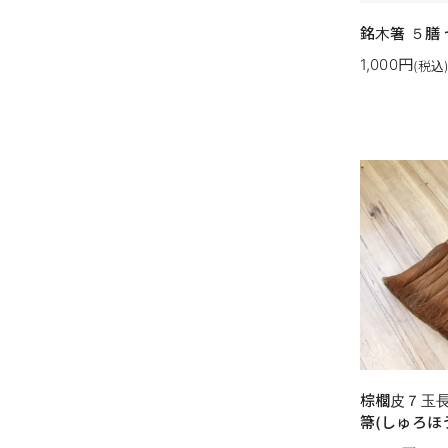
銘木箸 ５膳
1,000円
(税込
棕櫚皮７玉
箒(しゅろほ