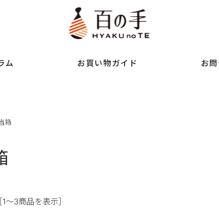
ラム
お買い物ガイド
お問
当箱
箱
［1～3商品を表示］