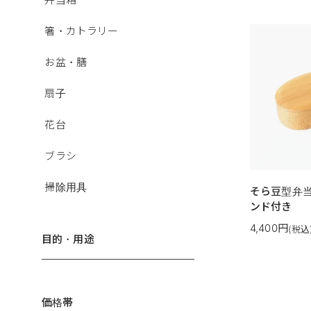
箸・カトラリー
お盆・膳
扇子
花台
ブラシ
掃除用具
そら豆型弁
ンド付き
4,400円
(税込
目的・用途
価格帯