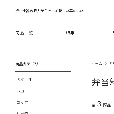
紀州漆器の職人が手掛ける新しい器のお店
商品一覧
特集
コ
商品カテゴリー
ホーム
弁
弁当
お椀・丼
お皿
3
コップ
全
商品
弁当箱