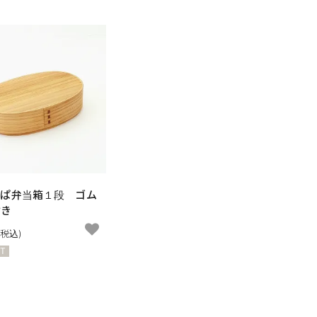
っぱ弁当箱１段 ゴム
付き
(税込)
UT