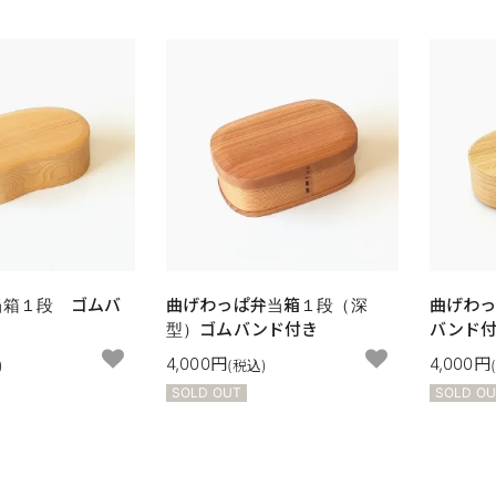
当箱１段 ゴムバ
曲げわっぱ弁当箱１段（深
曲げわ
型）ゴムバンド付き
バンド
4,000円
4,000円
)
(税込)
SOLD OUT
SOLD O