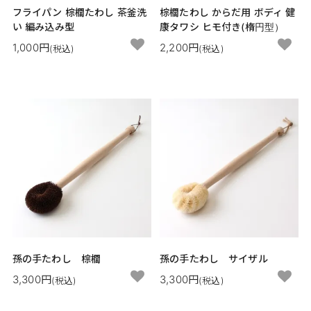
フライパン 棕櫚たわし 茶釜洗
棕櫚たわし からだ用 ボディ 健
い 編み込み型
康タワシ ヒモ付き(楕円型）
1,000円
2,200円
(税込)
(税込)
孫の手たわし 棕櫚
孫の手たわし サイザル
3,300円
3,300円
(税込)
(税込)