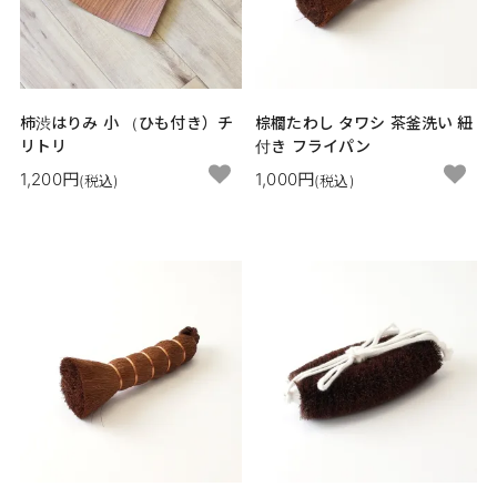
柿渋はりみ 小 （ひも付き）チ
棕櫚たわし タワシ 茶釜洗い 紐
リトリ
付き フライパン
1,200円
1,000円
(税込)
(税込)