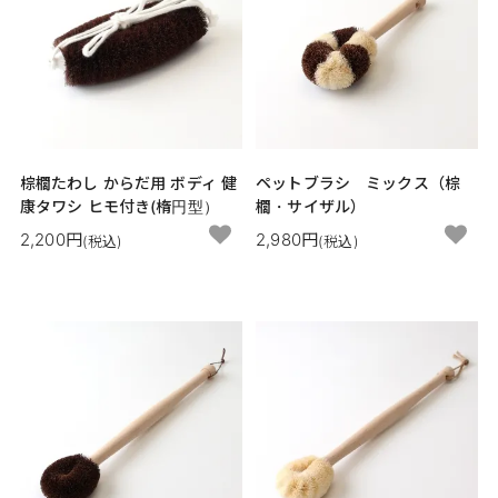
棕櫚たわし からだ用 ボディ 健
ペットブラシ ミックス（棕
康タワシ ヒモ付き(楕円型）
櫚・サイザル）
2,200円
2,980円
(税込)
(税込)